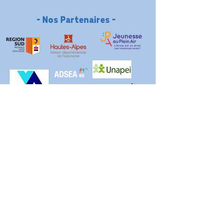
- Nos Partenaires -
Association La Boussole / 5 rue Coste Belle 05200