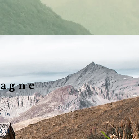
tagne
 la
e et