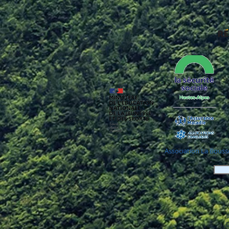
Association La Bouss
©
D