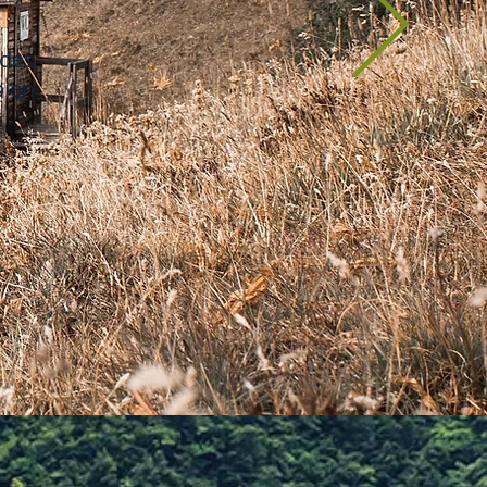
des
bien