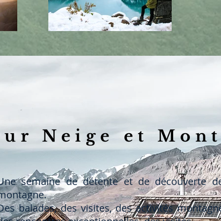
our Neige et Mon
Une semaine de détente et de découverte de
montagne.
Des balades, des visites, des activités montagn