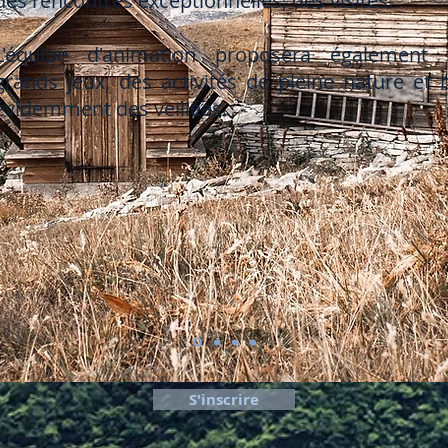
des rencontres exceptionnelles, des visites.
L'équipe d'animation proposera également 
grands jeux, des activités de pleine nature et 
évidemment des veillées.
S'inscrire
S'inscrire