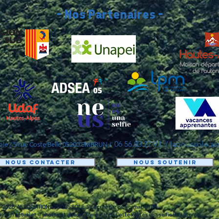
- Nos Partenaires -
06 56 83 27 93 /
Iaboussole.a
ole / 5 rue Coste Belle 05200 EMBRUN /
Nous contacter
Nous soutenir
 2026 ASSOCIATION LA BOUSSOLE. Site créé par BC Formation 05.
esign actuel et © photos et vidéos :
Tomè Manon Cotte x No es una selfie (NEUS prod).